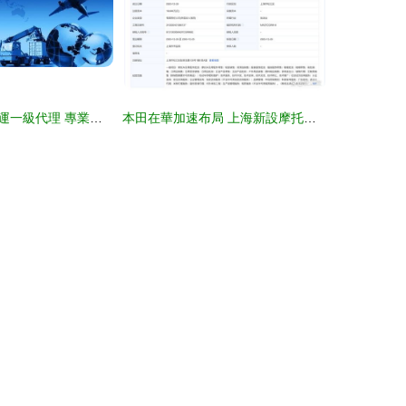
廣州白云機場空運一級代理 專業高效的內貿空運服務解決方案
本田在華加速布局 上海新設摩托車銷售公司，注冊資本1.96億元聚焦國內貿易代理