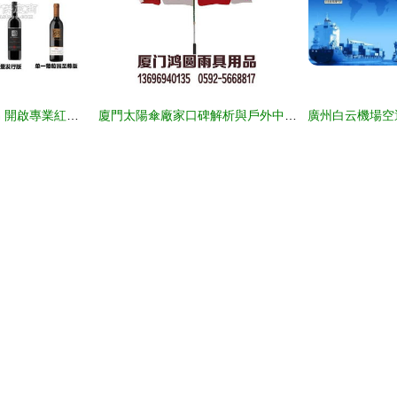
長春康佳怡食品貿易 開啟專業紅酒代理事業的新篇章
廈門太陽傘廠家口碑解析與戶外中大號太陽傘國內貿易代理全攻略