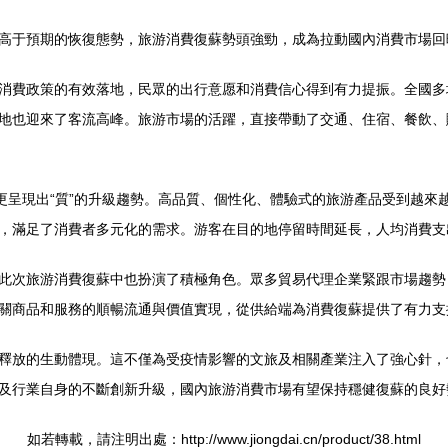
高于預期的恢復態勢，旅游消費復蘇勢頭強勁，成為拉動國內消費市場回
消費政策的有效落地，民眾的出行意愿和消費信心得到有力提振。全國多
地也迎來了客流高峰。旅游市場的活躍，直接帶動了交通、住宿、餐飲、
，更呈現出“質”的升級趨勢。高品質、個性化、體驗式的旅游產品受到越
，滿足了消費者多元化的需求。游客在目的地停留時間延長，人均消費支
此次旅游消費復蘇中也扮演了積極角色。眾多貿易代理企業緊跟市場趨勢
關商品和服務的順暢流通與價值實現，從供給端為消費復蘇提供了有力支
釋放的生動體現。這不僅為受疫情影響的文旅及相關產業注入了強心針，
及行業自身的不斷創新升級，國內旅游消費市場有望保持穩健復蘇的良好
如若轉載，請注明出處：http://www.jiongdai.cn/product/38.html