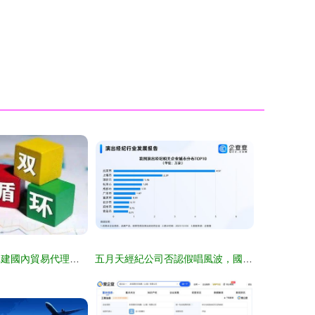
李青與韓永輝 構建國內貿易代理新體系，應對雙循環格局下的挑戰與對策
五月天經紀公司否認假唱風波，國內演出經紀企業超30萬家，北京居首