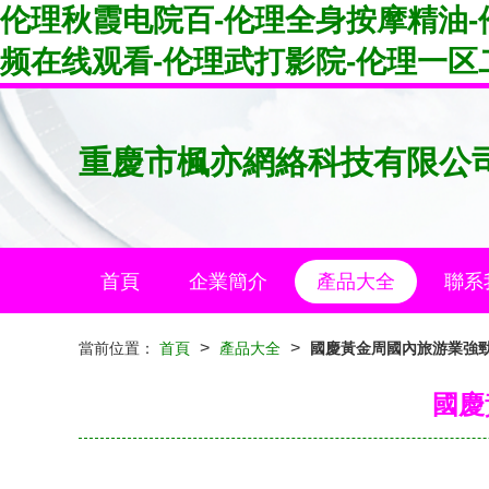
伦理秋霞电院百-伦理全身按摩精油-
频在线观看-伦理武打影院-伦理一区
重慶市楓亦網絡科技有限公
首頁
企業簡介
產品大全
聯系
>
>
當前位置：
首頁
產品大全
國慶黃金周國內旅游業強
國慶