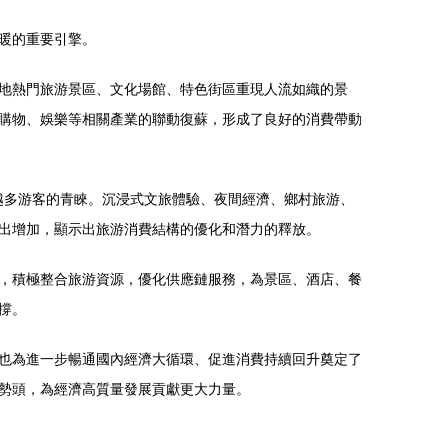
暖的重要引擎。
地熱門旅游景區、文化場館、特色街區重現人流如織的景
購物、娛樂等相關產業的聯動復蘇，形成了良好的消費帶動
來越多游客的青睞。沉浸式文旅體驗、夜間經濟、鄉村旅游、
出增加，顯示出旅游消費結構的優化和潛力的釋放。
，積極整合旅游資源，優化供應鏈服務，為景區、酒店、餐
撐。
也為進一步暢通國內經濟大循環、促進消費持續回升奠定了
勢頭，為經濟高質量發展貢獻更大力量。