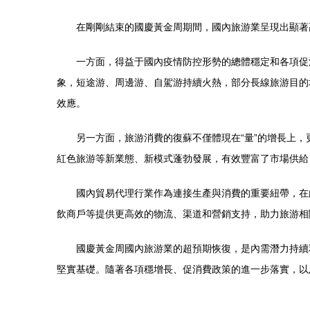
在剛剛結束的國慶黃金周期間，國內旅游業呈現出顯著
一方面，得益于國內疫情防控形勢的總體穩定和各項促
象，短途游、周邊游、自駕游持續火熱，部分長線旅游目的
效應。
另一方面，旅游消費的復蘇不僅體現在“量”的增長上
紅色旅游等新業態、新模式蓬勃發展，有效豐富了市場供給
國內貿易代理行業作為連接生產與消費的重要紐帶，在
飲商戶等提供更高效的物流、渠道和營銷支持，助力旅游相
國慶黃金周國內旅游業的超預期恢復，是內需潛力持續
堅實基礎。隨著各項穩增長、促消費政策的進一步落實，以